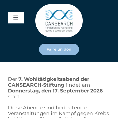
Skip
to
content
Toggle
Navigation
2026
DE
Faire un don
Der
7. Wohltätigkeitsabend der
CANSEARCH-Stiftung
findet am
Donnerstag, den 17. September 2026
statt.
Diese Abende sind bedeutende
Veranstaltungen im Kampf gegen Krebs